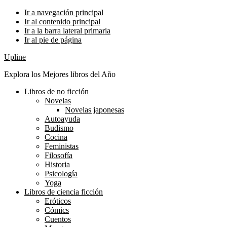
Ir a navegación principal
Ir al contenido principal
Ir a la barra lateral primaria
Ir al pie de página
Upline
Explora los Mejores libros del Año
Libros de no ficción
Novelas
Novelas japonesas
Autoayuda
Budismo
Cocina
Feministas
Filosofía
Historia
Psicología
Yoga
Libros de ciencia ficción
Eróticos
Cómics
Cuentos