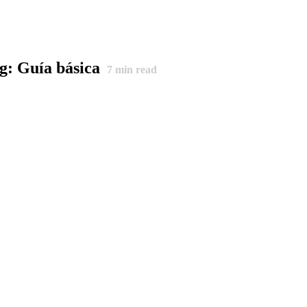
g: Guía básica
7
min read