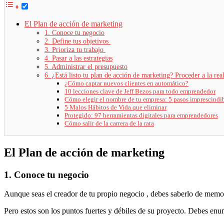
El Plan de acción de marketing
1. Conoce tu negocio
2. Define tus objetivos
3. Prioriza tu trabajo
4. Pasar a las estrategias
5. Administrar el presupuesto
6. ¿Está listo tu plan de acción de marketing? Proceder a la rea
¿Cómo captar nuevos clientes en automático?
10 lecciones clave de Jeff Bezos para todo emprendedor
Cómo elegir el nombre de tu empresa: 5 pasos imprescindi
5 Malos Hábitos de Vida que eliminar
Protegido: 97 herramientas digitales para emprendedores
Cómo salir de la carrera de la rata
El Plan de acción de marketing
1. Conoce tu negocio
Aunque seas el creador de tu propio negocio , debes saberlo de memor
Pero estos son los puntos fuertes y débiles de su proyecto. Debes enume