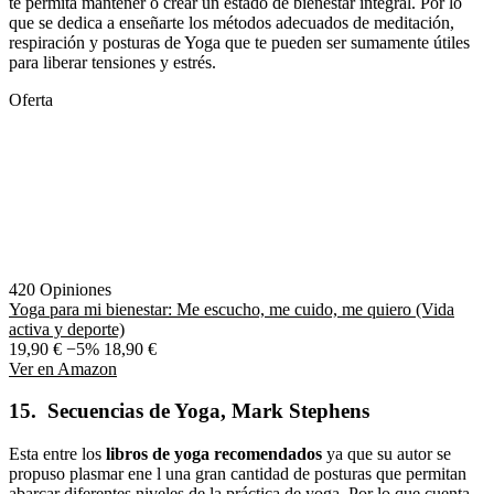
te permita mantener o crear un estado de bienestar integral. Por lo
que se dedica a enseñarte los métodos adecuados de meditación,
respiración y posturas de Yoga que te pueden ser sumamente útiles
para liberar tensiones y estrés.
Oferta
420 Opiniones
Yoga para mi bienestar: Me escucho, me cuido, me quiero (Vida
activa y deporte)
19,90 €
−5%
18,90 €
Ver en Amazon
15. Secuencias de Yoga, Mark Stephens
Esta entre los
libros de yoga recomendados
ya que su autor se
propuso plasmar ene l una gran cantidad de posturas que permitan
abarcar diferentes niveles de la práctica de yoga. Por lo que cuenta