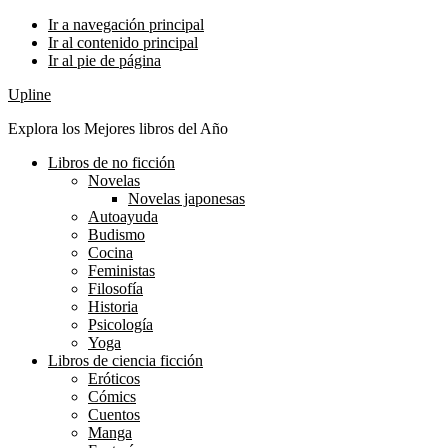
Ir a navegación principal
Ir al contenido principal
Ir al pie de página
Upline
Explora los Mejores libros del Año
Libros de no ficción
Novelas
Novelas japonesas
Autoayuda
Budismo
Cocina
Feministas
Filosofía
Historia
Psicología
Yoga
Libros de ciencia ficción
Eróticos
Cómics
Cuentos
Manga