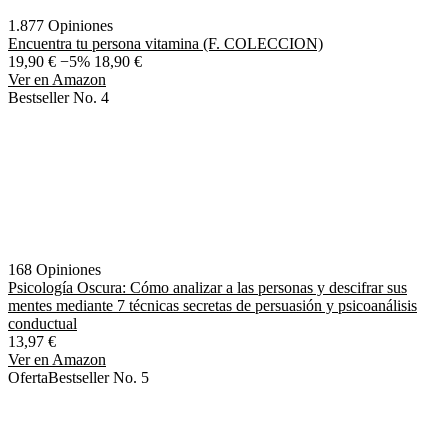
1.877 Opiniones
Encuentra tu persona vitamina (F. COLECCION)
19,90 €
−5%
18,90 €
Ver en Amazon
Bestseller No. 4
168 Opiniones
Psicología Oscura: Cómo analizar a las personas y descifrar sus
mentes mediante 7 técnicas secretas de persuasión y psicoanálisis
conductual
13,97 €
Ver en Amazon
Oferta
Bestseller No. 5