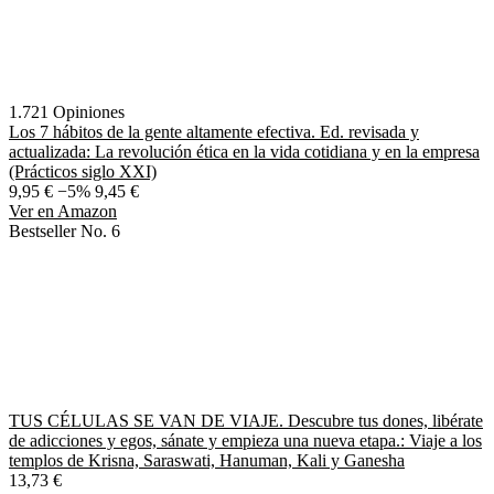
1.721 Opiniones
Los 7 hábitos de la gente altamente efectiva. Ed. revisada y
actualizada: La revolución ética en la vida cotidiana y en la empresa
(Prácticos siglo XXI)
9,95 €
−5%
9,45 €
Ver en Amazon
Bestseller No. 6
TUS CÉLULAS SE VAN DE VIAJE. Descubre tus dones, libérate
de adicciones y egos, sánate y empieza una nueva etapa.: Viaje a los
templos de Krisna, Saraswati, Hanuman, Kali y Ganesha
13,73 €