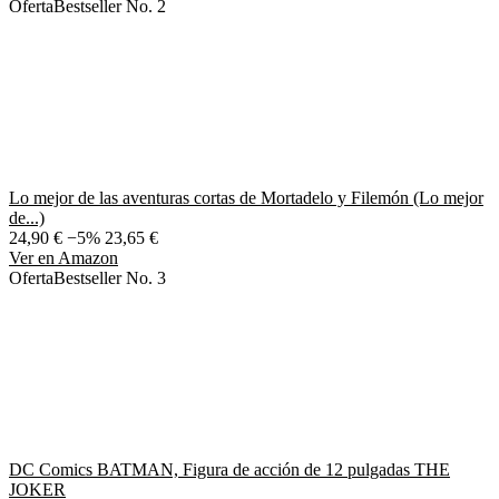
Oferta
Bestseller No. 2
Lo mejor de las aventuras cortas de Mortadelo y Filemón (Lo mejor
de...)
24,90 €
−5%
23,65 €
Ver en Amazon
Oferta
Bestseller No. 3
DC Comics BATMAN, Figura de acción de 12 pulgadas THE
JOKER