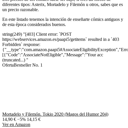
diferentes tipos: Asterix, Mortadelo y Filemón u otros, sabes que es
un precio razonable.
En este listado tenemos la intención de enseñarte cómics antiguos y
de esta época considerados buenos.
string(249) "[403] Client error: `POST
https://webservices.amazon.es/paapi5/getitems` resulted in a `403
Forbidden` response:
{"__type":"com.amazon.paapi5#AssociateEligibilityException","Erro
[{"Code":"AssociateNotEligible","Message":"Your acc
(truncated...) "
Oferta
Bestseller No. 1
Mortadelo y Filemón. Tokio 2020 (Magos del Humor 204)
14,90 €
−5%
14,15 €
Ver en Amazon