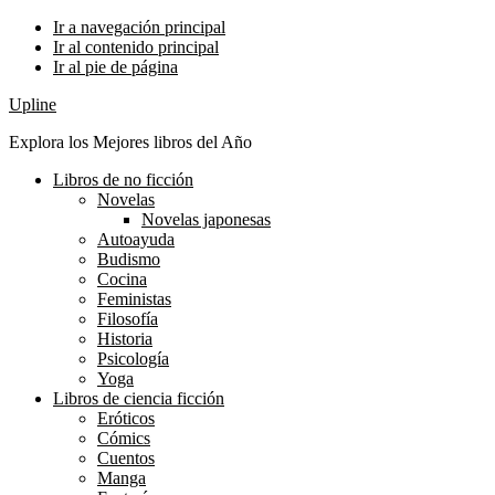
Ir a navegación principal
Ir al contenido principal
Ir al pie de página
Upline
Explora los Mejores libros del Año
Libros de no ficción
Novelas
Novelas japonesas
Autoayuda
Budismo
Cocina
Feministas
Filosofía
Historia
Psicología
Yoga
Libros de ciencia ficción
Eróticos
Cómics
Cuentos
Manga