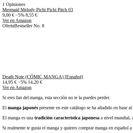
1 Opiniones
Mermaid Melody Pichi Pichi Pitch 03
9,00 €
−5%
8,55 €
Ver en Amazon
Oferta
Bestseller No. 8
Death Note (CÓMIC MANGA) [Español]
14,95 €
−5%
14,20 €
Ver en Amazon
Si eres fan del manga, esta sección no te la puedes perder.
El
manga japonés
presente en este catálogo se ha añadido en base al p
El manga es una
tradición característica japonesa
a nivel mundial, 
Si realmente te gusta el manga y quieres comprar manga en español a b