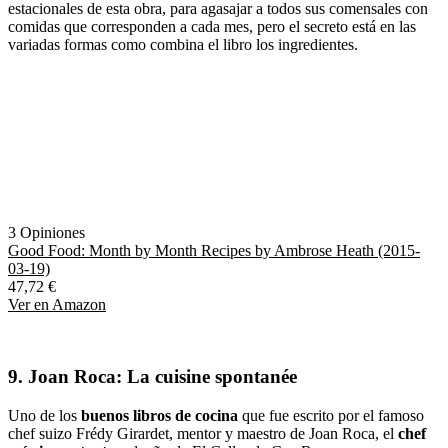
estacionales de esta obra, para agasajar a todos sus comensales con
comidas que corresponden a cada mes, pero el secreto está en las
variadas formas como combina el libro los ingredientes.
3 Opiniones
Good Food: Month by Month Recipes by Ambrose Heath (2015-
03-19)
47,72 €
Ver en Amazon
9.
Joan Roca: La cuisine spontanée
Uno de los
buenos libros de cocina
que fue escrito por el famoso
chef suizo Frédy Girardet, mentor y maestro de Joan Roca, el
chef