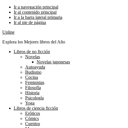
Ir a navegación principal
Ir al contenido principal
Ir a la barra lateral primaria
Ir al pie de página
Upline
Explora los Mejores libros del Año
Libros de no ficción
Novelas
Novelas japonesas
Autoayuda
Budismo
Cocina
Feministas
Filosofía
Historia
Psicología
Yoga
Libros de ciencia ficción
Eróticos
Cómics
Cuentos