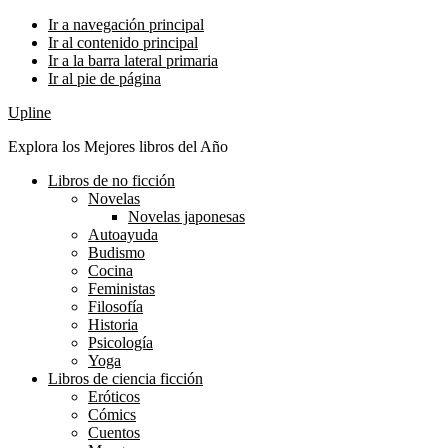
Ir a navegación principal
Ir al contenido principal
Ir a la barra lateral primaria
Ir al pie de página
Upline
Explora los Mejores libros del Año
Libros de no ficción
Novelas
Novelas japonesas
Autoayuda
Budismo
Cocina
Feministas
Filosofía
Historia
Psicología
Yoga
Libros de ciencia ficción
Eróticos
Cómics
Cuentos