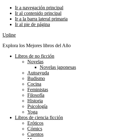
Ir a navegación principal
Ir al contenido principal
Ir a la barra lateral primaria
Ir al pie de página
Upline
Explora los Mejores libros del Año
Libros de no ficción
Novelas
Novelas japonesas
Autoayuda
Budismo
Cocina
Feministas
Filosofía
Historia
Psicología
Yoga
Libros de ciencia ficción
Eróticos
Cómics
Cuentos