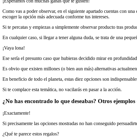
¡Esperamos con muchas ganas que te gusten!
Como vas a poder observar, en el siguiente apartado cuentas con una co
escoger la opción más adecuada conforme tus intereses.
Si te percatas y empiezas a simplemente observar producto tras produc
En cualquier caso, si llegar a tener alguna duda, se trata de una pequeñ
¡Vaya lona!
Ese sería el presunto caso que hubieras decidido mirar en profundidad
Es obvio que existen millones (o bien aun más) alternativas actualmen
En beneficio de todo el planeta, estas diez opciones son indispensable
Si te complace esta temática, no vacilarás en pasar a la acción.
¿No has encontrado lo que deseabas? Otros ejemplos 
¡Exactamente!
Si precisamente las opciones mostradas no han conseguido persuadirte
¿Qué te parece estos regalos?