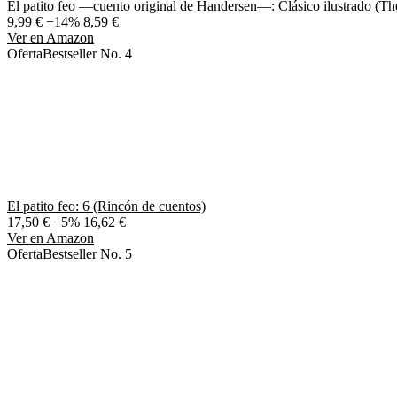
El patito feo —cuento original de Handersen—: Clásico ilustrado (
9,99 €
−14%
8,59 €
Ver en Amazon
Oferta
Bestseller No. 4
El patito feo: 6 (Rincón de cuentos)
17,50 €
−5%
16,62 €
Ver en Amazon
Oferta
Bestseller No. 5