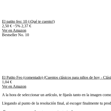
El patito feo: 10 (¡Qué te cuento!)
2,50 €
−5%
2,37 €
Ver en Amazon
Bestseller No. 10
El Patito Feo (comentado) (Cuentos clásicos para niños de hoy - Clási
1,04 €
Ver en Amazon
A la hora de seleccionar un artículo, te fijarás tanto en la imagen com
Llegando al punto de la resolución final, al escoger finalmente tu pro