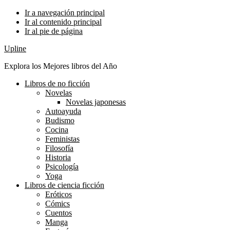
Ir a navegación principal
Ir al contenido principal
Ir al pie de página
Upline
Explora los Mejores libros del Año
Libros de no ficción
Novelas
Novelas japonesas
Autoayuda
Budismo
Cocina
Feministas
Filosofía
Historia
Psicología
Yoga
Libros de ciencia ficción
Eróticos
Cómics
Cuentos
Manga