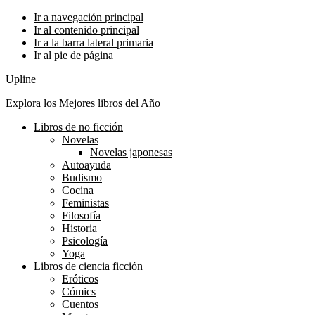
Ir a navegación principal
Ir al contenido principal
Ir a la barra lateral primaria
Ir al pie de página
Upline
Explora los Mejores libros del Año
Libros de no ficción
Novelas
Novelas japonesas
Autoayuda
Budismo
Cocina
Feministas
Filosofía
Historia
Psicología
Yoga
Libros de ciencia ficción
Eróticos
Cómics
Cuentos