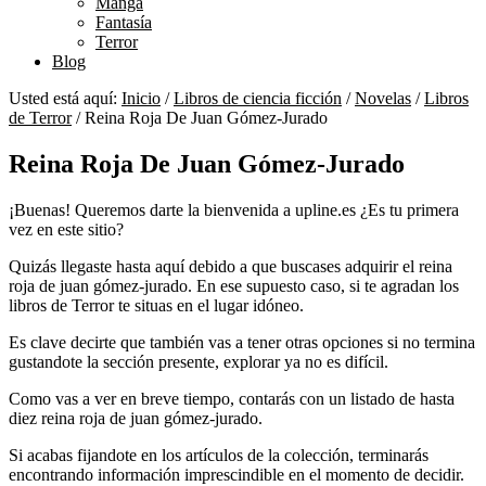
Manga
Fantasía
Terror
Blog
Usted está aquí:
Inicio
/
Libros de ciencia ficción
/
Novelas
/
Libros
de Terror
/
Reina Roja De Juan Gómez-Jurado
Reina Roja De Juan Gómez-Jurado
¡Buenas! Queremos darte la bienvenida a upline.es ¿Es tu primera
vez en este sitio?
Quizás llegaste hasta aquí debido a que buscases adquirir el reina
roja de juan gómez-jurado. En ese supuesto caso, si te agradan los
libros de Terror te situas en el lugar idóneo.
Es clave decirte que también vas a tener otras opciones si no termina
gustandote la sección presente, explorar ya no es difícil.
Como vas a ver en breve tiempo, contarás con un listado de hasta
diez reina roja de juan gómez-jurado.
Si acabas fijandote en los artículos de la colección, terminarás
encontrando información imprescindible en el momento de decidir.