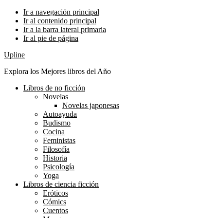
Ir a navegación principal
Ir al contenido principal
Ir a la barra lateral primaria
Ir al pie de página
Upline
Explora los Mejores libros del Año
Libros de no ficción
Novelas
Novelas japonesas
Autoayuda
Budismo
Cocina
Feministas
Filosofía
Historia
Psicología
Yoga
Libros de ciencia ficción
Eróticos
Cómics
Cuentos