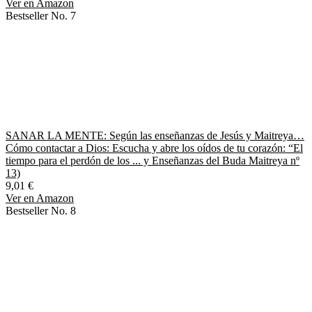
Ver en Amazon
Bestseller No. 7
SANAR LA MENTE: Según las enseñanzas de Jesús y Maitreya…
Cómo contactar a Dios: Escucha y abre los oídos de tu corazón: “El
tiempo para el perdón de los ... y Enseñanzas del Buda Maitreya nº
13)
9,01 €
Ver en Amazon
Bestseller No. 8