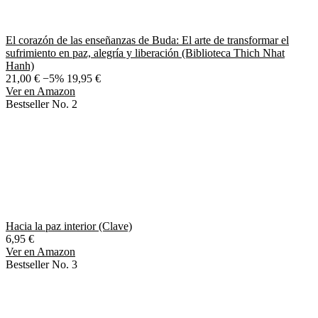
El corazón de las enseñanzas de Buda: El arte de transformar el
sufrimiento en paz, alegría y liberación (Biblioteca Thich Nhat
Hanh)
21,00 €
−5%
19,95 €
Ver en Amazon
Bestseller No. 2
Hacia la paz interior (Clave)
6,95 €
Ver en Amazon
Bestseller No. 3