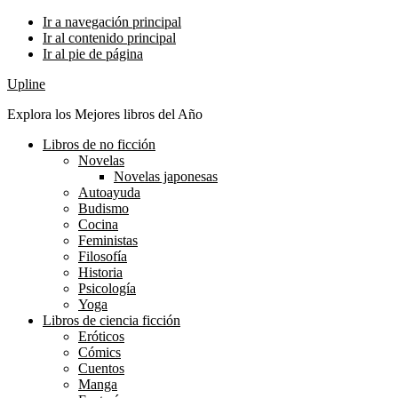
Ir a navegación principal
Ir al contenido principal
Ir al pie de página
Upline
Explora los Mejores libros del Año
Libros de no ficción
Novelas
Novelas japonesas
Autoayuda
Budismo
Cocina
Feministas
Filosofía
Historia
Psicología
Yoga
Libros de ciencia ficción
Eróticos
Cómics
Cuentos
Manga