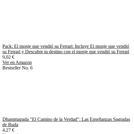
Pack: El monje que vendió su Ferrari: Incluye El monje que vendió
su Ferrari y Descubre tu destino con el monje que vendió su Ferrari
9,02 €
Ver en Amazon
Bestseller No. 6
Dhammapada "El Camino de la Verdad": Las Enseñanzas Sagradas
de Buda
4,27 €