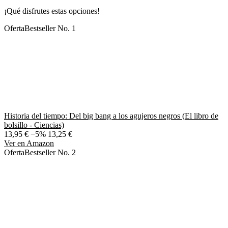
¡Qué disfrutes estas opciones!
Oferta
Bestseller No. 1
Historia del tiempo: Del big bang a los agujeros negros (El libro de
bolsillo - Ciencias)
13,95 €
−5%
13,25 €
Ver en Amazon
Oferta
Bestseller No. 2