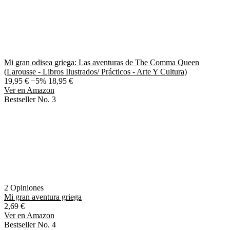
Mi gran odisea griega: Las aventuras de The Comma Queen
(Larousse - Libros Ilustrados/ Prácticos - Arte Y Cultura)
19,95 €
−5%
18,95 €
Ver en Amazon
Bestseller No. 3
2 Opiniones
Mi gran aventura griega
2,69 €
Ver en Amazon
Bestseller No. 4