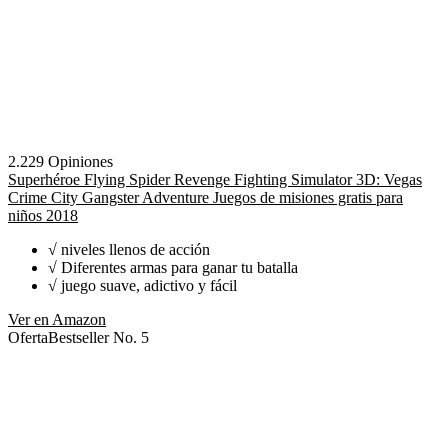
2.229 Opiniones
Superhéroe Flying Spider Revenge Fighting Simulator 3D: Vegas
Crime City Gangster Adventure Juegos de misiones gratis para
niños 2018
√ niveles llenos de acción
√ Diferentes armas para ganar tu batalla
√ juego suave, adictivo y fácil
Ver en Amazon
Oferta
Bestseller No. 5