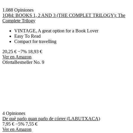
1.088 Opiniones
1Q84: BOOKS 1, 2 AND 3 (THE COMPLET TRILOGY): The
Complete Trilogy
VINTAGE, A great option for a Book Lover
Easy To Read
Compact for travelling
20,25 €
−7%
18,93 €
Ver en Amazon
Oferta
Bestseller No. 9
4 Opiniones
De què parlo quan parlo de córrer (LABUTXACA)
7,95 €
−5%
7,55 €
Ver en Amazon