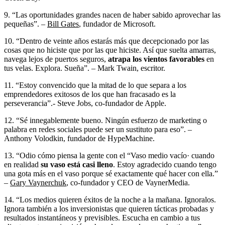
9. “Las oportunidades grandes nacen de haber sabido aprovechar las
pequeñas”. –
Bill Gates
, fundador de Microsoft.
10. “Dentro de veinte años estarás más que decepcionado por las
cosas que no hiciste que por las que hiciste. Así que suelta amarras,
navega lejos de puertos seguros,
atrapa los vientos favorables
en
tus velas. Explora. Sueña”. – Mark Twain, escritor.
11. “Estoy convencido que la mitad de lo que separa a los
emprendedores exitosos de los que han fracasado es la
perseverancia”.- Steve Jobs, co-fundador de Apple.
12. “Sé innegablemente bueno. Ningún esfuerzo de marketing o
palabra en redes sociales puede ser un sustituto para eso”. –
Anthony Volodkin, fundador de HypeMachine.
13. “Odio cómo piensa la gente con el “Vaso medio vacío· cuando
en realidad
su vaso está casi lleno
. Estoy agradecido cuando tengo
una gota más en el vaso porque sé exactamente qué hacer con ella.”
–
Gary Vaynerchuk
, co-fundador y CEO de VaynerMedia.
14. “Los medios quieren éxitos de la noche a la mañana. Ignoralos.
Ignora también a los inversionistas que quieren tácticas probadas y
resultados instantáneos y previsibles. Escucha en cambio a tus