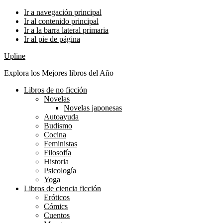
Ir a navegación principal
Ir al contenido principal
Ir a la barra lateral primaria
Ir al pie de página
Upline
Explora los Mejores libros del Año
Libros de no ficción
Novelas
Novelas japonesas
Autoayuda
Budismo
Cocina
Feministas
Filosofía
Historia
Psicología
Yoga
Libros de ciencia ficción
Eróticos
Cómics
Cuentos