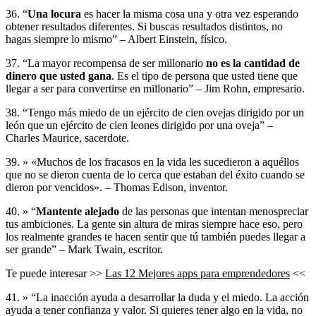
36. “
Una locura
es hacer la misma cosa una y otra vez esperando
obtener resultados diferentes. Si buscas resultados distintos, no
hagas siempre lo mismo” – Albert Einstein, físico.
37. “La mayor recompensa de ser millonario
no es la cantidad de
dinero que usted gana
. Es el tipo de persona que usted tiene que
llegar a ser para convertirse en millonario” – Jim Rohn, empresario.
38. “Tengo más miedo de un ejército de cien ovejas dirigido por un
león que un ejército de cien leones dirigido por una oveja” –
Charles Maurice, sacerdote.
39. » «Muchos de los fracasos en la vida les sucedieron a aquéllos
que no se dieron cuenta de lo cerca que estaban del éxito cuando se
dieron por vencidos». – Thomas Edison, inventor.
40. » “
Mantente alejado
de las personas que intentan menospreciar
tus ambiciones. La gente sin altura de miras siempre hace eso, pero
los realmente grandes te hacen sentir que tú también puedes llegar a
ser grande” – Mark Twain, escritor.
Te puede interesar >>
Las 12 Mejores apps para emprendedores
<<
41. » “La inacción ayuda a desarrollar la duda y el miedo. La acción
ayuda a tener confianza y valor. Si quieres tener algo en la vida, no