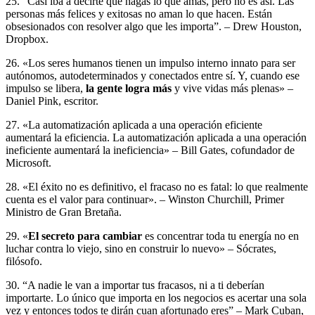
25. “Casi iba a decirte que hagas lo que amas, pero no es así. Las
personas más felices y exitosas no aman lo que hacen. Están
obsesionados con resolver algo que les importa”. – Drew Houston,
Dropbox.
26. «Los seres humanos tienen un impulso interno innato para ser
autónomos, autodeterminados y conectados entre sí. Y, cuando ese
impulso se libera,
la gente logra más
y vive vidas más plenas» –
Daniel Pink, escritor.
27. «La automatización aplicada a una operación eficiente
aumentará la eficiencia. La automatización aplicada a una operación
ineficiente aumentará la ineficiencia» – Bill Gates, cofundador de
Microsoft.
28. «El éxito no es definitivo, el fracaso no es fatal: lo que realmente
cuenta es el valor para continuar». – Winston Churchill, Primer
Ministro de Gran Bretaña.
29. «
El secreto para cambiar
es concentrar toda tu energía no en
luchar contra lo viejo, sino en construir lo nuevo» – Sócrates,
filósofo.
30. “A nadie le van a importar tus fracasos, ni a ti deberían
importarte. Lo único que importa en los negocios es acertar una sola
vez y entonces todos te dirán cuan afortunado eres” – Mark Cuban,