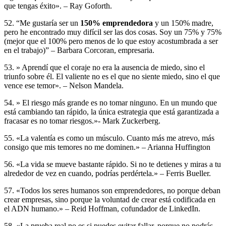
que tengas éxito». – Ray Goforth.
52. “Me gustaría ser un
150% emprendedora
y un 150% madre,
pero he encontrado muy difícil ser las dos cosas. Soy un 75% y 75%
(mejor que el 100% pero menos de lo que estoy acostumbrada a ser
en el trabajo)” – Barbara Corcoran, empresaria.
53. » Aprendí que el coraje no era la ausencia de miedo, sino el
triunfo sobre él. El valiente no es el que no siente miedo, sino el que
vence ese temor». – Nelson Mandela.
54. » El riesgo más grande es no tomar ninguno. En un mundo que
está cambiando tan rápido, la única estrategia que está garantizada a
fracasar es no tomar riesgos.»- Mark Zuckerberg.
55. «La valentía es como un músculo. Cuanto más me atrevo, más
consigo que mis temores no me dominen.» – Arianna Huffington
56. «La vida se mueve bastante rápido. Si no te detienes y miras a tu
alrededor de vez en cuando, podrías perdértela.» – Ferris Bueller.
57. «Todos los seres humanos son emprendedores, no porque deban
crear empresas, sino porque la voluntad de crear está codificada en
el ADN humano.» – Reid Hoffman, cofundador de LinkedIn.
58. «La prueba real no es si puedes evitar fallar, porque no podrás.