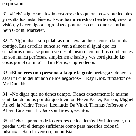
empresario.
31. «Debéis ignorar a los inversores; ellos quieren cosas predecibles
y resultados instantáneos.
Escuchar a vuestro cliente real
; vuestra
visión, y hacer algo a largo plazo, porque eso es lo que se tarda» –
Seth Godin, Marketer.
32. “- Algún día – son palabras que llevarán tus sueños a la tumba
contigo. Las estrellas nunca se van a alinear al igual que los
semáforos nunca se ponen verdes al mismo tiempo. Las condiciones
no son nunca perfectas, simplemente hazlo y ves corrigiendo las
cosas por el camino” – Tim Ferris, emprendedor.
33. «
Si no eres una persona a la que le guste arriesgar
, deberías
sacar tu culo del mundo de los negocios» – Ray Krok, fundador de
Mc Donalds.
34. «No digas que no tienes tiempo. Tienes exactamente la misma
cantidad de horas por día que tuvieron Helen Keller, Pasteur, Miguel
Ángel, la Madre Teresa, Leonardo Da Vinci, Thomas Jefferson y
Albert Einstein”- H. Jackson Brown, escritor.
35. «Debes aprender de los errores de los demás. Posiblemente, no
puedas vivir el tiempo suficiente como para hacerlos todos tú
mismo» – Sam Levenson, humorista.