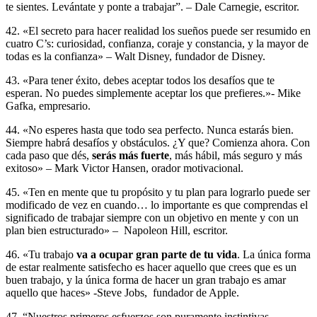
te sientes. Levántate y ponte a trabajar”. – Dale Carnegie, escritor.
42. «El secreto para hacer realidad los sueños puede ser resumido en
cuatro C’s: curiosidad, confianza, coraje y constancia, y la mayor de
todas es la confianza» – Walt Disney, fundador de Disney.
43. «Para tener éxito, debes aceptar todos los desafíos que te
esperan. No puedes simplemente aceptar los que prefieres.»- Mike
Gafka, empresario.
44. «No esperes hasta que todo sea perfecto. Nunca estarás bien.
Siempre habrá desafíos y obstáculos. ¿Y que? Comienza ahora. Con
cada paso que dés,
serás más fuerte
, más hábil, más seguro y más
exitoso» – Mark Victor Hansen, orador motivacional.
45. «Ten en mente que tu propósito y tu plan para lograrlo puede ser
modificado de vez en cuando… lo importante es que comprendas el
significado de trabajar siempre con un objetivo en mente y con un
plan bien estructurado» – Napoleon Hill, escritor.
46. «Tu trabajo
va a ocupar gran parte de tu vida
. La única forma
de estar realmente satisfecho es hacer aquello que crees que es un
buen trabajo, y la única forma de hacer un gran trabajo es amar
aquello que haces» -Steve Jobs,
fundador de Apple.
47. “Nuestros primeros esfuerzos son puramente instintivas