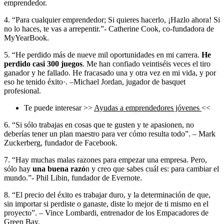
emprendedor.
4. “Para cualquier emprendedor; Si quieres hacerlo, ¡Hazlo ahora! Si
no lo haces, te vas a arrepentir.”- Catherine Cook, co-fundadora de
MyYearBook.
5. “He perdido más de nueve mil oportunidades en mi carrera.
He
perdido casi 300 juegos
. Me han confiado veintiséis veces el tiro
ganador y he fallado. He fracasado una y otra vez en mi vida, y por
eso he tenido éxito·. –Michael Jordan, jugador de basquet
profesional.
Te puede interesar >>
Ayudas a emprendedores jóvenes
<<
6. “Si sólo trabajas en cosas que te gusten y te apasionen, no
deberías tener un plan maestro para ver cómo resulta todo”. – Mark
Zuckerberg, fundador de Facebook.
7. “Hay muchas malas razones para empezar una empresa. Pero,
sólo hay
una buena razó
n y creo que sabes cuál es: para cambiar el
mundo.”- Phil Libin, fundador de Evernote.
8. “El precio del éxito es trabajar duro, y la determinación de que,
sin importar si perdiste o ganaste, diste lo mejor de ti mismo en el
proyecto”. – Vince Lombardi, entrenador de los Empacadores de
Green Bay.