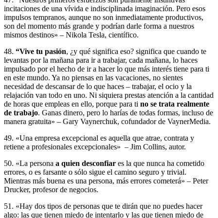
incitaciones de una vívida e indisciplinada imaginación. Pero esos
impulsos tempranos, aunque no son inmediatamente productivos,
son del momento más grande y podrían darle forma a nuestros
mismos destinos» – Nikola Tesla, científico.
48.
“Vive tu pasión
, ¿y qué significa eso? significa que cuando te
levantas por la mañana para ir a trabajar, cada mañana, lo haces
impulsado por el hecho de ir a hacer lo que más interés tiene para ti
en este mundo. Ya no piensas en las vacaciones, no sientes
necesidad de descansar de lo que haces – trabajar, el ocio y la
relajación van todo en uno. Ni siquiera prestas atención a la cantidad
de horas que empleas en ello, porque para ti
no se trata realmente
de trabajo
. Ganas dinero, pero lo harías de todas formas, incluso de
manera gratuita» – Gary Vaynerchuk, cofundador de VaynerMedia.
49. «Una empresa excepcional es aquella que atrae, contrata y
retiene a profesionales excepcionales» – Jim Collins, autor.
50. «La persona
a quien desconfiar
es la que nunca ha cometido
errores, o es farsante o sólo sigue el camino seguro y trivial.
Mientras más buena es una persona, más errores cometerá» – Peter
Drucker, profesor de negocios.
51. «Hay dos tipos de personas que te dirán que no puedes hacer
algo: las que tienen miedo de intentarlo y las que tienen miedo de