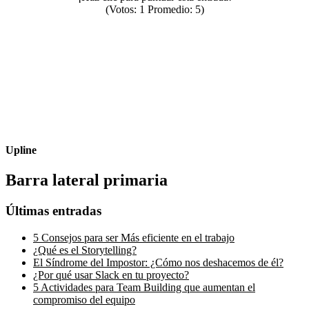
(Votos:
1
Promedio:
5
)
Upline
Barra lateral primaria
Últimas entradas
5 Consejos para ser Más eficiente en el trabajo
¿Qué es el Storytelling?
El Síndrome del Impostor: ¿Cómo nos deshacemos de él?
¿Por qué usar Slack en tu proyecto?
5 Actividades para Team Building que aumentan el
compromiso del equipo