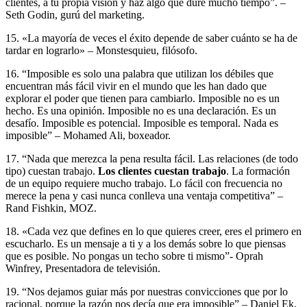
clientes, a tu propia visión y haz algo que dure mucho tiempo”. –
Seth Godin, gurú del marketing.
15. «
La mayoría de veces el éxito depende de saber cuánto se ha de
tardar en lograrlo» – Monstesquieu, filósofo.
16. “Imposible es solo una palabra que utilizan los débiles que
encuentran más fácil vivir en el mundo que les han dado que
explorar el poder que tienen para cambiarlo. Imposible no es un
hecho. Es una opinión. Imposible no es una declaración. Es un
desafío. Imposible es potencial. Imposible es temporal. Nada es
imposible” –
Mohamed Ali, boxeador.
17.
“Nada que merezca la pena resulta fácil. Las relaciones (de todo
tipo) cuestan trabajo.
Los clientes cuestan trabajo
. La formación
de un equipo requiere mucho trabajo. Lo fácil con frecuencia no
merece la pena y casi nunca conlleva una ventaja competitiva” –
Rand Fishkin, MOZ.
18. «Cada vez que defines en lo que quieres creer, eres el primero en
escucharlo. Es un mensaje a ti y a los demás sobre lo que piensas
que es posible. No pongas un techo sobre ti mismo”-
Oprah
Winfrey, Presentadora de televisión.
19. “Nos dejamos guiar más por nuestras convicciones que por lo
racional, porque la razón nos decía que era imposible” –
Daniel Ek,