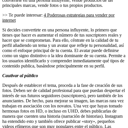
conviértete en una persona influyente, vende productos de las
principales marcas, vende fotos o tus propios productos.
>> Te puede interesar:
4 Poderosas estrategias para vender por
internet
Si decides convertirte en una persona influyente, lo primero que
tienes que hacer es aumentar el número de tus suscriptores reales y
hacer que se comprometan. Para ello, céntrate en la calidad de tu
perfil añadiendo un tema y un avatar que refleje tu personalidad, así
como el enfoque principal de tu cuenta. El avatar puede definirse
como un signo distintivo o la idea dominante de su cuenta. Permite a
los usuarios identificarlo y comprender inmediatamente qué tipos de
contenido publica, basándose principalmente en su perfil.
Cautivar al público
Después de establecer el tema, proceda a la fase de creación de sus
fotos. Deben ser de calidad profesional para que puedan despertar el
interés de sus futuros seguidores (suscriptores), pero también de los
anunciantes. De hecho, para mejorar su imagen, las marcas rara vez
trabajan en asociación con los novatos. Una vez que hayas tomado
hermosas fotos en HD, o incluso en UHD, debes publicarlas de
manera que cuenten una historia (narración de historias). Instagram
ha entendido esto y también ofrece publicar «story», pequeños
videos efímeros que son muy populares entre el público. Las