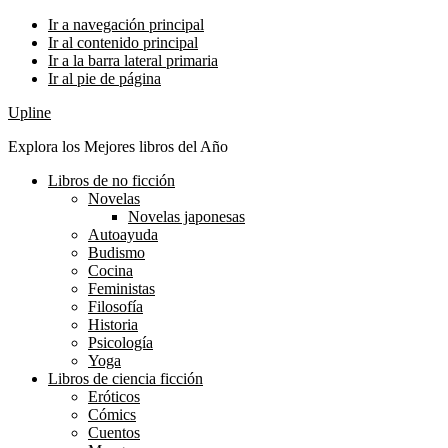
Ir a navegación principal
Ir al contenido principal
Ir a la barra lateral primaria
Ir al pie de página
Upline
Explora los Mejores libros del Año
Libros de no ficción
Novelas
Novelas japonesas
Autoayuda
Budismo
Cocina
Feministas
Filosofía
Historia
Psicología
Yoga
Libros de ciencia ficción
Eróticos
Cómics
Cuentos