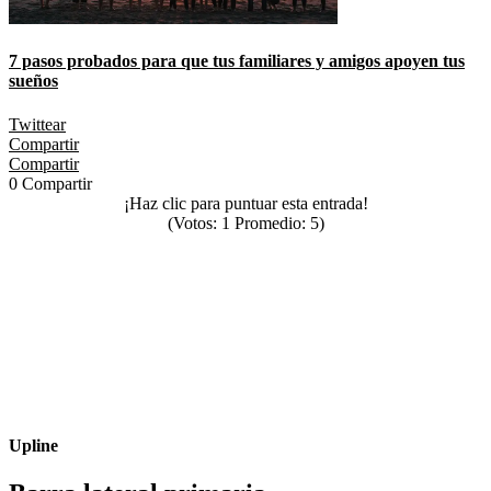
7 pasos probados para que tus familiares y amigos apoyen tus
sueños
Twittear
Compartir
Compartir
0
Compartir
¡Haz clic para puntuar esta entrada!
(Votos:
1
Promedio:
5
)
Upline