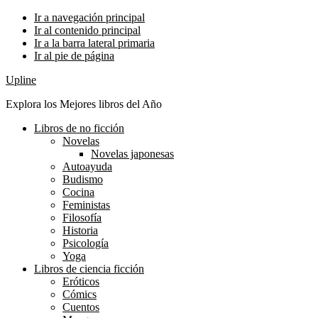
Ir a navegación principal
Ir al contenido principal
Ir a la barra lateral primaria
Ir al pie de página
Upline
Explora los Mejores libros del Año
Libros de no ficción
Novelas
Novelas japonesas
Autoayuda
Budismo
Cocina
Feministas
Filosofía
Historia
Psicología
Yoga
Libros de ciencia ficción
Eróticos
Cómics
Cuentos