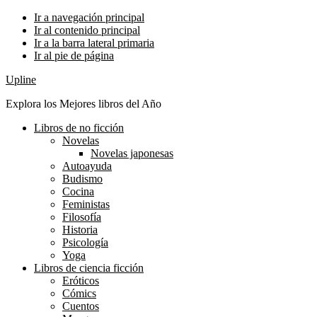
Ir a navegación principal
Ir al contenido principal
Ir a la barra lateral primaria
Ir al pie de página
Upline
Explora los Mejores libros del Año
Libros de no ficción
Novelas
Novelas japonesas
Autoayuda
Budismo
Cocina
Feministas
Filosofía
Historia
Psicología
Yoga
Libros de ciencia ficción
Eróticos
Cómics
Cuentos