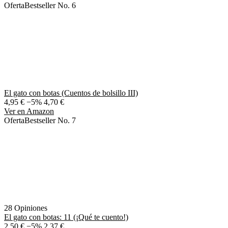
Oferta
Bestseller No. 6
El gato con botas (Cuentos de bolsillo III)
4,95 €
−5%
4,70 €
Ver en Amazon
Oferta
Bestseller No. 7
28 Opiniones
El gato con botas: 11 (¡Qué te cuento!)
2,50 €
−5%
2,37 €