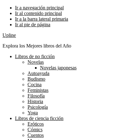
Ir a navegación principal
Ir al contenido principal
Ir a la barra lateral primaria
Ir al pie de página
Upline
Explora los Mejores libros del Año
Libros de no ficción
Novelas
Novelas japonesas
Autoayuda
Budismo
Cocina
Feministas
Filosofía
Historia
Psicología
Yoga
Libros de ciencia ficción
Eróticos
Cómics
Cuentos