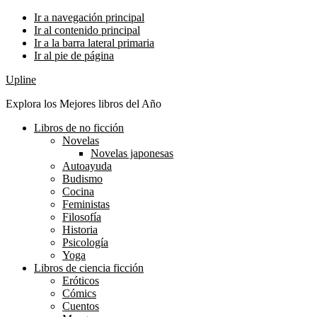
Ir a navegación principal
Ir al contenido principal
Ir a la barra lateral primaria
Ir al pie de página
Upline
Explora los Mejores libros del Año
Libros de no ficción
Novelas
Novelas japonesas
Autoayuda
Budismo
Cocina
Feministas
Filosofía
Historia
Psicología
Yoga
Libros de ciencia ficción
Eróticos
Cómics
Cuentos