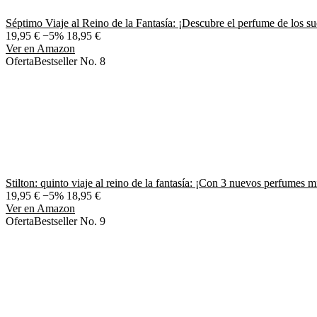
Séptimo Viaje al Reino de la Fantasía: ¡Descubre el perfume de los sue
19,95 €
−5%
18,95 €
Ver en Amazon
Oferta
Bestseller No. 8
Stilton: quinto viaje al reino de la fantasía: ¡Con 3 nuevos perfumes m
19,95 €
−5%
18,95 €
Ver en Amazon
Oferta
Bestseller No. 9