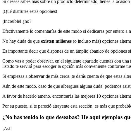
Si deseas sabes más sobre un producto determinado, tienes la ocasión 
¡Qué disfrutes estas opciones!
¡Increíble! ¿no?
Efectivamente lo comentarías de este modo si dedicaras por entero a m
No hay duda de que
existen millones
(o incluso más) opciones alterna
Es importante decir que dispones de un ámplio abanico de opciones si a
Como vas a poder observar, en el siguiente apartado cuentas con una rec
listado te servirá para escoger la opción más conveniente conforme tus
Si empiezas a observar de más cerca, te darás cuenta de que estas alter
Aún de este modo, caso de que albergues alguna duda, podemos asistirt
A favor de hacerlo ameno, encontrarás las mejores 10 opciones alterna
Por su puesto, si te pareció atrayente esta sección, es más que probab
¿No has tenido lo que deseabas? He aquí ejemplos que
¡Así!