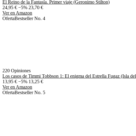
El Reino de la Fantasía. Primer viaje (Geronimo Stilton)
24,95 €
−5%
23,70 €
Ver en Amazon
Oferta
Bestseller No. 4
220 Opiniones
Los casos de Timmi Tobbson 1: El enigma del Estrella Fugaz (Isla de
13,95 €
−5%
13,25 €
Ver en Amazon
Oferta
Bestseller No. 5