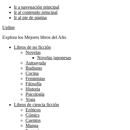
Ir a navegación principal
Ir al contenido principal
Ir al pie de página
Upline
Explora los Mejores libros del Año
Libros de no ficción
Novelas
Novelas japonesas
Autoayuda
Budismo
Cocina
Feministas
Filosofía
Historia
Psicología
Yoga
Libros de ciencia ficción
Eróticos
Cómics
Cuentos
Manga