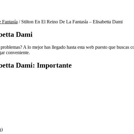
e Fantasía
/
Stilton En El Reino De La Fantasía – Elisabetta Dami
abetta Dami
problemas? A lo mejor has llegado hasta esta web puesto que buscas compr
ugar conveniente.
abetta Dami: Importante
n)