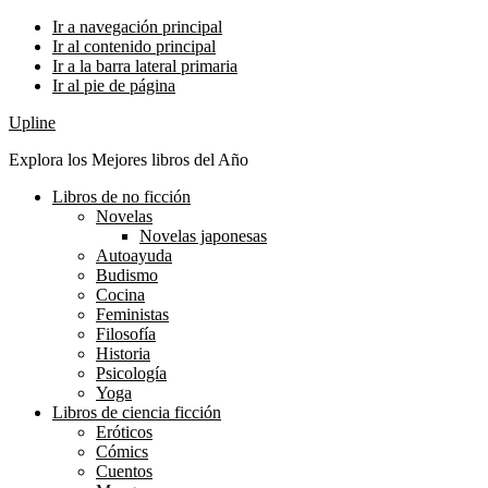
Ir a navegación principal
Ir al contenido principal
Ir a la barra lateral primaria
Ir al pie de página
Upline
Explora los Mejores libros del Año
Libros de no ficción
Novelas
Novelas japonesas
Autoayuda
Budismo
Cocina
Feministas
Filosofía
Historia
Psicología
Yoga
Libros de ciencia ficción
Eróticos
Cómics
Cuentos