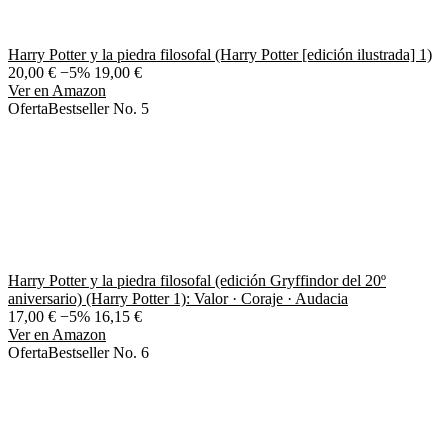
Harry Potter y la piedra filosofal (Harry Potter [edición ilustrada] 1)
20,00 €
−5%
19,00 €
Ver en Amazon
Oferta
Bestseller No. 5
Harry Potter y la piedra filosofal (edición Gryffindor del 20º
aniversario) (Harry Potter 1): Valor · Coraje · Audacia
17,00 €
−5%
16,15 €
Ver en Amazon
Oferta
Bestseller No. 6