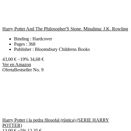
Harry Potter And The Philosopher'S Stone. Minalima: J.K. Rowling
Binding : Hardcover
Pages : 368
Publisher : Bloomsbury Childrens Books
43,00 €
−19%
34,68 €
Ver en Amazon
Oferta
Bestseller No. 9
Harry Potter i la pedra filosofal (rústica) (SERIE HARRY
POTTER)
13,00 €
−5%
12,35 €