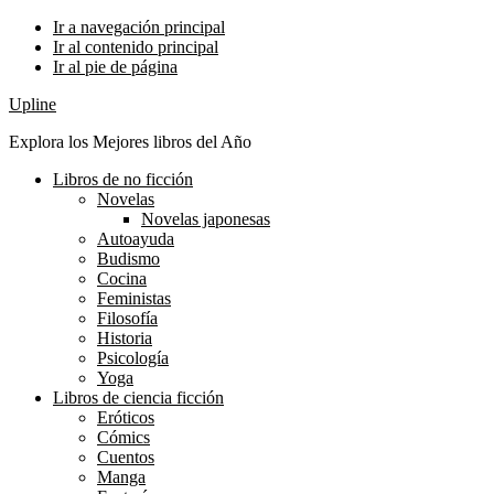
Ir a navegación principal
Ir al contenido principal
Ir al pie de página
Upline
Explora los Mejores libros del Año
Libros de no ficción
Novelas
Novelas japonesas
Autoayuda
Budismo
Cocina
Feministas
Filosofía
Historia
Psicología
Yoga
Libros de ciencia ficción
Eróticos
Cómics
Cuentos
Manga