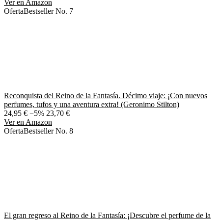
Ver en Amazon
Oferta
Bestseller No. 7
Reconquista del Reino de la Fantasía. Décimo viaje: ¡Con nuevos
perfumes, tufos y una aventura extra! (Geronimo Stilton)
24,95 €
−5%
23,70 €
Ver en Amazon
Oferta
Bestseller No. 8
El gran regreso al Reino de la Fantasía: ¡Descubre el perfume de la