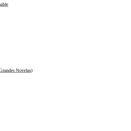
hable
s (Grandes Novelas)