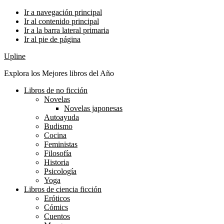
Ir a navegación principal
Ir al contenido principal
Ir a la barra lateral primaria
Ir al pie de página
Upline
Explora los Mejores libros del Año
Libros de no ficción
Novelas
Novelas japonesas
Autoayuda
Budismo
Cocina
Feministas
Filosofía
Historia
Psicología
Yoga
Libros de ciencia ficción
Eróticos
Cómics
Cuentos