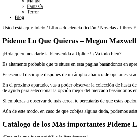
Manga
Fantasía
Terror
Blog
Usted está aquí:
Inicio
/
Libros de ciencia ficción
/
Novelas
/
Libros E
Pídeme Lo Que Quieras – Megan Maxwell
¡Hola,queremos darte la bienvenida a Upline ! ¿Va todo bien?
Es altamente probable que te situes en esta página basándonos en aprec
Es esencial decir que dispones de un ámplio abanico de opciones si acab
En el próximo apartado, vas a poder observar la colección de hasta d
de ayuda para seleccionar la opción mejor del mercado basándonos en 
Si empiezas a observar de más cerca, te percatarás de que estas opcione
Aún de este modo, en caso de que cobijes alguna duda, podemos asistir
Catálogo de los Más importantes Pídeme 