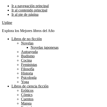
Ir a navegación principal
Ir al contenido principal
Ir al pie de página
Upline
Explora los Mejores libros del Año
Libros de no ficción
Novelas
Novelas japonesas
Autoayuda
Budismo
Cocina
Feministas
Filosofía
Historia
Psicología
Yoga
Libros de ciencia ficción
Eróticos
Cómics
Cuentos
Manga