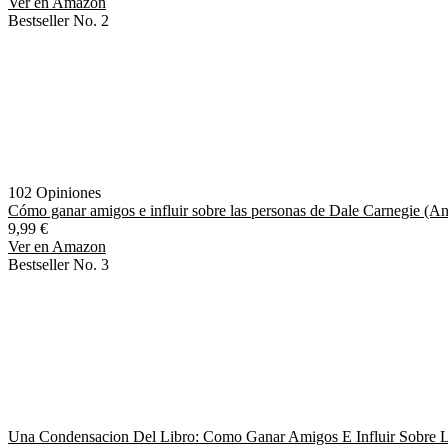
Ver en Amazon
Bestseller No. 2
102 Opiniones
Cómo ganar amigos e influir sobre las personas de Dale Carnegie (Aná
9,99 €
Ver en Amazon
Bestseller No. 3
Una Condensacion Del Libro: Como Ganar Amigos E Influir Sobre L