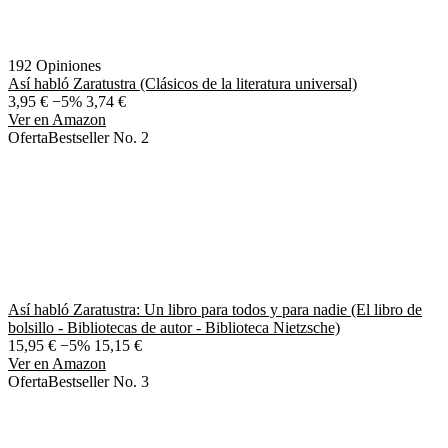
192 Opiniones
Así habló Zaratustra (Clásicos de la literatura universal)
3,95 €
−5%
3,74 €
Ver en Amazon
Oferta
Bestseller No. 2
Así habló Zaratustra: Un libro para todos y para nadie (El libro de
bolsillo - Bibliotecas de autor - Biblioteca Nietzsche)
15,95 €
−5%
15,15 €
Ver en Amazon
Oferta
Bestseller No. 3