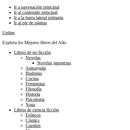
Ir a navegación principal
Ir al contenido principal
Ir a la barra lateral primaria
Ir al pie de página
Upline
Explora los Mejores libros del Año
Libros de no ficción
Novelas
Novelas japonesas
Autoayuda
Budismo
Cocina
Feministas
Filosofía
Historia
Psicología
Yoga
Libros de ciencia ficción
Eróticos
Cómics
Cuentos