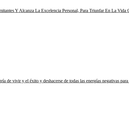
tantes Y Alcanza La Excelencia Personal, Para Triunfar En La Vida Co
gría de vivir y el éxito y deshacerse de todas las energías negativas para