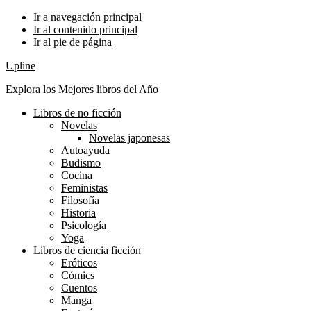
Ir a navegación principal
Ir al contenido principal
Ir al pie de página
Upline
Explora los Mejores libros del Año
Libros de no ficción
Novelas
Novelas japonesas
Autoayuda
Budismo
Cocina
Feministas
Filosofía
Historia
Psicología
Yoga
Libros de ciencia ficción
Eróticos
Cómics
Cuentos
Manga