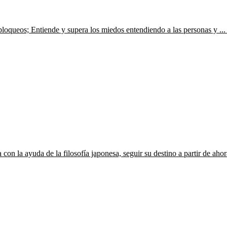
 bloqueos; Entiende y supera los miedos entendiendo a las personas y ...
con la ayuda de la filosofía japonesa, seguir su destino a partir de ahor