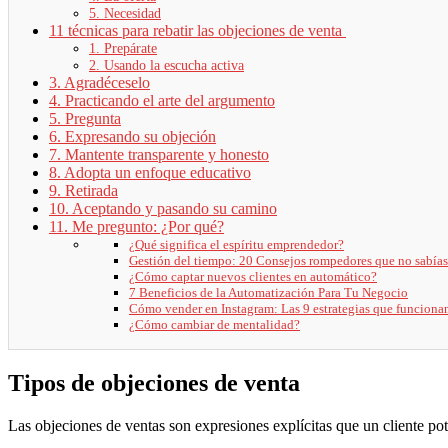
5. Necesidad
11 técnicas para rebatir las objeciones de venta
1. Prepárate
2. Usando la escucha activa
3. Agradéceselo
4. Practicando el arte del argumento
5. Pregunta
6. Expresando su objeción
7. Mantente transparente y honesto
8. Adopta un enfoque educativo
9. Retirada
10. Aceptando y pasando su camino
11. Me pregunto: ¿Por qué?
¿Qué significa el espíritu emprendedor?
Gestión del tiempo: 20 Consejos rompedores que no sabías
¿Cómo captar nuevos clientes en automático?
7 Beneficios de la Automatización Para Tu Negocio
Cómo vender en Instagram: Las 9 estrategias que funciona
¿Cómo cambiar de mentalidad?
Tipos de objeciones de venta
Las objeciones de ventas son expresiones explícitas que un cliente pote