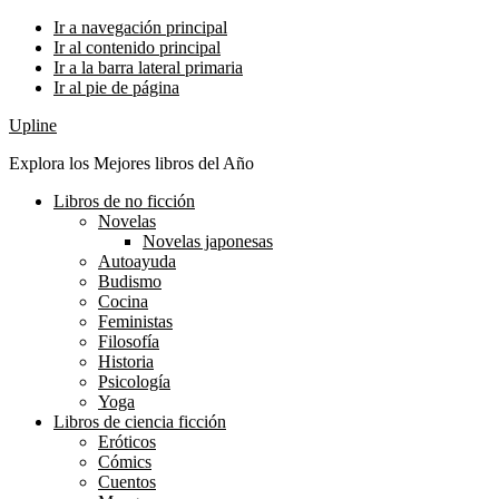
Ir a navegación principal
Ir al contenido principal
Ir a la barra lateral primaria
Ir al pie de página
Upline
Explora los Mejores libros del Año
Libros de no ficción
Novelas
Novelas japonesas
Autoayuda
Budismo
Cocina
Feministas
Filosofía
Historia
Psicología
Yoga
Libros de ciencia ficción
Eróticos
Cómics
Cuentos