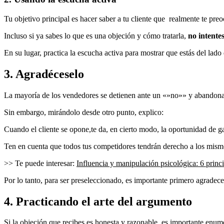
Tu objetivo principal es hacer saber a tu cliente que realmente te pre
Incluso si ya sabes lo que es una objeción y cómo tratarla,
no intentes
En su lugar, practica la escucha activa para mostrar que estás del lado
3. Agradéceselo
La mayoría de los vendedores se detienen ante un «»no»» y abandona
Sin embargo, mirándolo desde otro punto, explico:
Cuando el cliente se opone,te da, en cierto modo, la oportunidad de g
Ten en cuenta que todos tus competidores tendrán derecho a los mismos 
>> Te puede interesar:
Influencia y manipulación psicológica: 6 princ
Por lo tanto, para ser preseleccionado, es importante primero agradece
4. Practicando el arte del argumento
Si la objeción que recibes es honesta y razonable, es importante enu