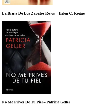
La Bruja De Los Zapatos Rojos – Helen C. Rogue
No Me Prives De Tu Piel – Patricia Geller