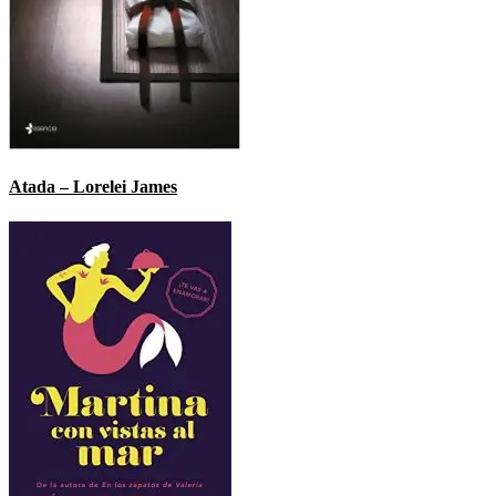
Atada – Lorelei James