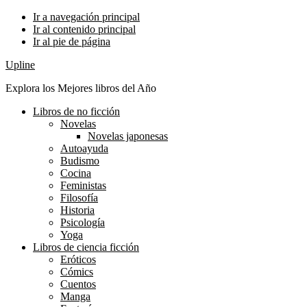
Ir a navegación principal
Ir al contenido principal
Ir al pie de página
Upline
Explora los Mejores libros del Año
Libros de no ficción
Novelas
Novelas japonesas
Autoayuda
Budismo
Cocina
Feministas
Filosofía
Historia
Psicología
Yoga
Libros de ciencia ficción
Eróticos
Cómics
Cuentos
Manga