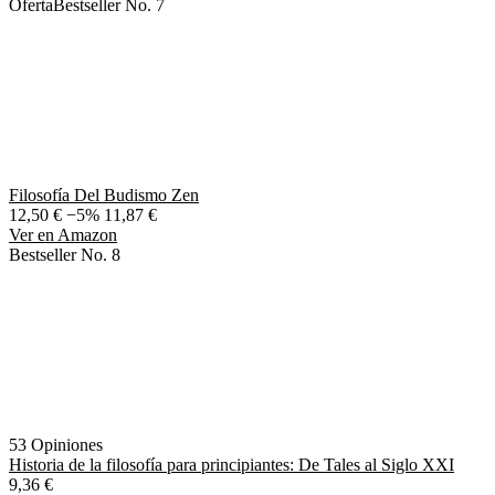
Oferta
Bestseller No. 7
Filosofía Del Budismo Zen
12,50 €
−5%
11,87 €
Ver en Amazon
Bestseller No. 8
53 Opiniones
Historia de la filosofía para principiantes: De Tales al Siglo XXI
9,36 €