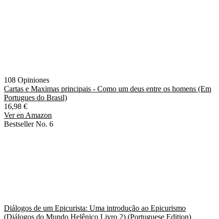
108 Opiniones
Cartas e Maximas principais - Como um deus entre os homens (Em
Portugues do Brasil)
16,98 €
Ver en Amazon
Bestseller No. 6
Diálogos de um Epicurista: Uma introdução ao Epicurismo
(Diálogos do Mundo Helênico Livro 2) (Portuguese Edition)