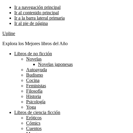
Ir a navegación principal
Ir al contenido principal
Ir a la barra lateral primaria
Ir al pie de página
Upline
Explora los Mejores libros del Año
Libros de no ficción
Novelas
Novelas japonesas
Autoayuda
Budismo
Cocina
Feministas
Filosofía
Historia
Psicología
Yoga
Libros de ciencia ficción
Eróticos
Cómics
Cuentos