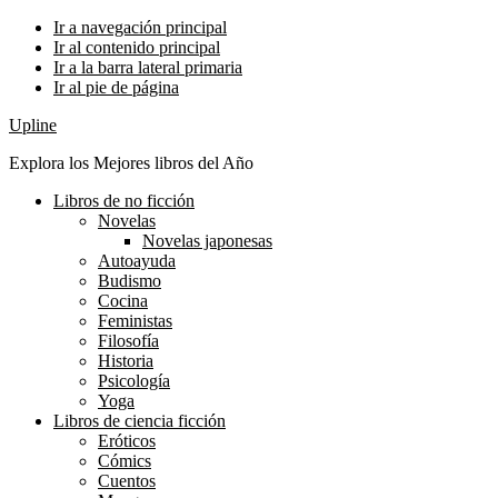
Ir a navegación principal
Ir al contenido principal
Ir a la barra lateral primaria
Ir al pie de página
Upline
Explora los Mejores libros del Año
Libros de no ficción
Novelas
Novelas japonesas
Autoayuda
Budismo
Cocina
Feministas
Filosofía
Historia
Psicología
Yoga
Libros de ciencia ficción
Eróticos
Cómics
Cuentos