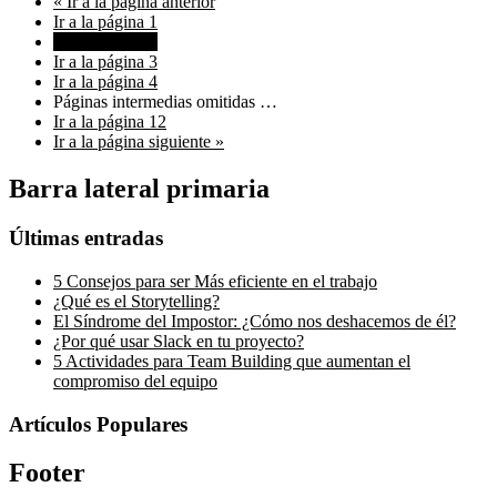
«
Ir a la
página anterior
Ir a la página
1
Ir a la página
2
Ir a la página
3
Ir a la página
4
Páginas intermedias omitidas
…
Ir a la página
12
Ir a la
página siguiente »
Barra lateral primaria
Últimas entradas
5 Consejos para ser Más eficiente en el trabajo
¿Qué es el Storytelling?
El Síndrome del Impostor: ¿Cómo nos deshacemos de él?
¿Por qué usar Slack en tu proyecto?
5 Actividades para Team Building que aumentan el
compromiso del equipo
Artículos Populares
Footer