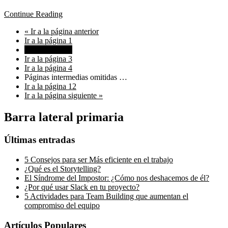
Continue Reading
«
Ir a la
página anterior
Ir a la página
1
Ir a la página
2
Ir a la página
3
Ir a la página
4
Páginas intermedias omitidas
…
Ir a la página
12
Ir a la
página siguiente »
Barra lateral primaria
Últimas entradas
5 Consejos para ser Más eficiente en el trabajo
¿Qué es el Storytelling?
El Síndrome del Impostor: ¿Cómo nos deshacemos de él?
¿Por qué usar Slack en tu proyecto?
5 Actividades para Team Building que aumentan el
compromiso del equipo
Artículos Populares