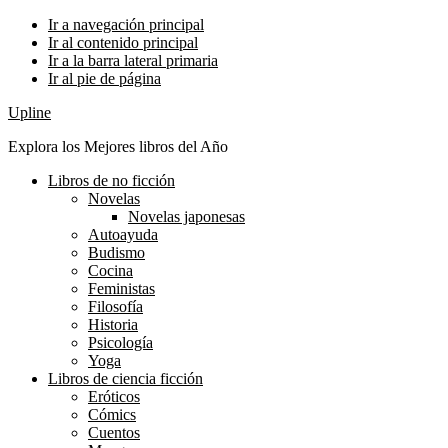
Ir a navegación principal
Ir al contenido principal
Ir a la barra lateral primaria
Ir al pie de página
Upline
Explora los Mejores libros del Año
Libros de no ficción
Novelas
Novelas japonesas
Autoayuda
Budismo
Cocina
Feministas
Filosofía
Historia
Psicología
Yoga
Libros de ciencia ficción
Eróticos
Cómics
Cuentos